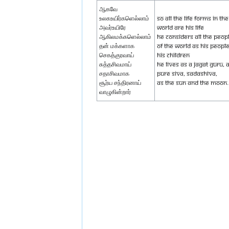
ஆகவே
உலகஉயிர்களெல்லாம்
So all the life forms in the
அவர்உயிரே
world are His life
ஆகிலமக்களெல்லாம்
He considers all the peop
தன் மக்களாக
of the world as His people
செகத்குரவாய்
His children
சுத்தசிவமாய்
He lives as a Jagat guru, 
சதாசிவமாக
pure Siva, Sadashiva,
சூர்ய சந்திரனாய்
As the sun and the moon.
வாழுகின்றார்