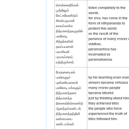
சொல்லைநீங்கள்
Listen completely to the
முற்றிலும்
words,
கேட்கவேண்டும்
for Siva, has come in the
சிவபெருமான்
form of Nithyananda to
உலகம்காக்க
protect this world.
நித்யானந்தவுருவில்
As the result of the
பலகோடி
penance of many crores 
சித்தர்களின்
Siddhas,
தவப்பயனால்
Paramashiva has
பரமசிவன்
incarnated as
பரமகம்சராய்
Paramahamsa.
வந்திருக்கார்
போதனையால்
பாவிகளும்
By His teaching even ma
புண்ணியரானார்
sinners became virtuous
பலகோடி மக்களும்
Many crores people
நித்யானந்தரை
became blissful
நித்யானந்த
Just by thinking about Him
நினைவில்கொண்டு
they achieved bliss
ஆனந்தம்கண்டார்
The people who have
நித்யானந்தத்தின்
experienced the truth of
உண்மையை
bliss followed Him.
கண்டமக்கள்