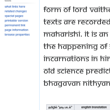
Tools
form of Lord Vaith
What links here
Related changes
Special pages
texts are recorde
Printable version
Permanent link
Page information
Maharishi. It is a
Browse properties
the happening of
incarnations in Hi
old science predic
Bhagavan Nithya
தமிழில் "நாடி பாடல்"
English Translation